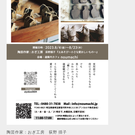
陶芸作家：おぎ工房 荻野 揺子